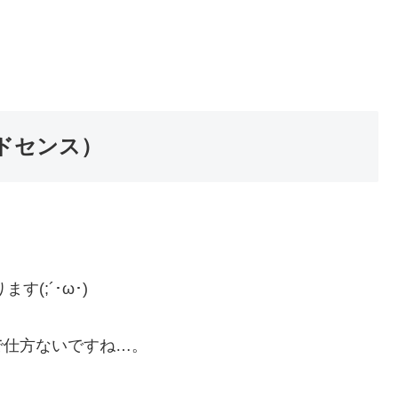
ルアドセンス）
(;´･ω･)
で仕方ないですね…。