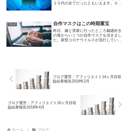
２０代の全てだったともいえます。その
頃の私は自分を底辺に捉え、他人を常に
上にした考え方をしようと思っておりま
した。今でもこの考えは若干残っており
ますが、要は底辺＝０から...
自作マスクはこの時期重宝
ブログ
昨日、嫁と実家に行ったところ裁縫好き
の母からいくつか自作マスクを頂きまし
た。新型コロナウイルスが流行している
現在、マスク不足が大きな問題となって
おり、ウイルス流行初期の頃はネット上
のフリマ（ヤフオク！ラクマ、メルカリ
等）で転売ヤーが問題視さ...
ブログ運営：アフィリエイト14ヶ月目収
益結果報告2018年2月
ブログ運営：アフィリエイト16ヶ月目収
益結果報告2018年4月
ホーム
ブログ