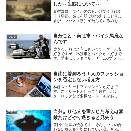
どのバイク特性が関...
した～生態について～
新型コロナウイルスのおかげで今年はあ
まり季節の感じを肌で味わえずにおりま
すが、ツバメ（燕）が飛んでいるのをよ
くみる季節になりました。ツバメの繁殖
期は4月～7月頃で民家の軒先などに好ん
で巣をつがいの２羽が作ります。人の近
自分ごと：実は車・バイク馬鹿な
ブログ
くに巣を作るのはカラス...
んです
皆さん、おはようございます。ゲームも
好きですが、私は車とバイクが大好きで
す。愛車はランドクルーザー150プラド昨
年新車で購入したばかりのランクル150プ
ラドディーゼルと！こちらも新車で購入
し９年間乗り続けているハーレー・ダビ
自由に着飾ろう！人のファッショ
ブログ
ッドソンFLHT...
ンを否定しない考え方
私はストリートファッションが好きで
す。ストリートといっても裏原、パン
ク、ロックなど多様なスタイルがあった
りしますが、私は裏原系ですね。
SupremeやWTAPS、neighborhoodなどの
ブランドが主だったりしますが、何のブ
自分より他人を重んじた考えは素
ブログ
ランドが好き...
敵だけどやり過ぎると見失う
前回の記事の続きです。そんなウマの合
わない友人を大切にしていた私。それが