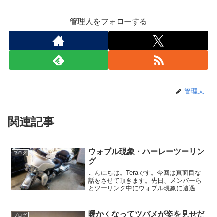
管理人をフォローする
管理人
関連記事
ウォブル現象・ハーレーツーリン
ブログ
グ
こんにちは。Teraです。今回は真面目な
話をさせて頂きます。先日、メンバーら
とツーリング中にウォブル現象に遭遇し
ました。■ウォブル現象とは高速走行時に
発生する車体の横揺れ現象のこと。原因
は車体の剛性の低さや重い重量、空力な
暖かくなってツバメが姿を見せだ
ブログ